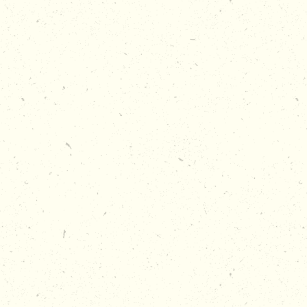
PROGRAMMA
Duur
01:00
Check-In

uitgifte materialen
Instructie

activiteit uitleg
Activiteit

Tennissen