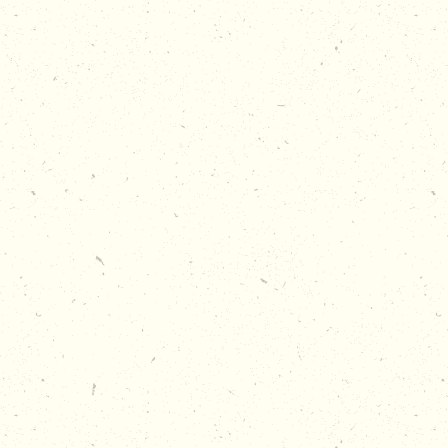
tennisbanen en uiteraard een geweldige sfeer. Speel
enkel- of dubbelwedstrijden en werk samen met je
team naar de overwinning. Tussendoor is er volop
ruimte om te ontspannen en te genieten van een
drankje.
Waarom een tennis toernooi bij De Basis 010?
✅ Actief en toegankelijk voor alle niveaus
✅ Perfect voor teamuitjes en groepsactiviteiten
✅ Professioneel georganiseerd met speelschema en
banen
✅ Combinatie van sport, competitie en gezelligheid
Klaar om de eerste service te slaan en met je team de
winst te pakken? Plan nu jullie tennistoernooi bij De
Basis 010 en beleef een sportieve dag vol actie en
plezier!