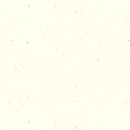
FOOD
SLUIT JULLIE ACTIVITEIT AF
MET EEN
HEERLIJKE MAALTIJD!