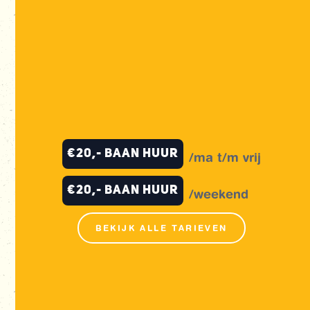


LEEFTIJD
8+
DUUR
01:00

DEELNEMERS V.A.
2+

SPORTIEF
€20,- baan huur
/ma t/m vrij
€20,- baan huur
/weekend
BEKIJK ALLE TARIEVEN