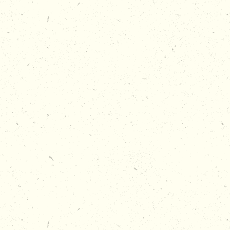
TENNIS TOERNOOI: DE ULTIEME
TEAMUITDAGING!
Ben je op zoek naar een sportief en competitief
teamuitje? Organiseer een spannend
tennistoernooi
bij De Basis 010 en strijd met collega’s, vrienden of
familie om de winst! Of je nu een ervaren speler bent
of voor het eerst een racket vasthoudt, dit toernooi
draait om plezier, teamwork en een gezonde dosis
competitie.
We regelen alles voor een perfect georganiseerde
tennisdag: een toernooischema, professionele