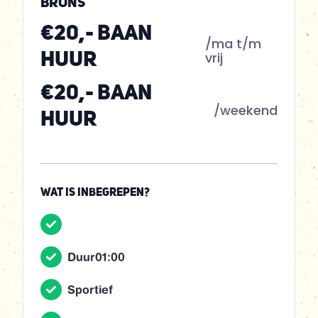
BRONS
€20,- baan
/ma t/m
vrij
huur
€20,- baan
/weekend
huur
WAT IS INBEGREPEN?
Duur
01:00
Sportief