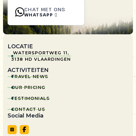
CHAT MET ONS
WHATSAPP

LOCATIE
WATERSPORTWEG 11,

3138 HD VLAARDINGEN
ACTIVITEITEN
TRAVEL NEWS

OUR PRICING

TESTIMONIALS

CONTACT US

Social Media