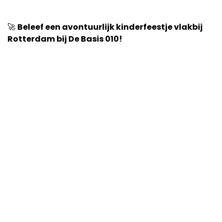
🚀
Beleef een avontuurlijk kinderfeestje vlakbij
Rotterdam bij De Basis 010!
PREVIOUS POST
PREVIOUS POST
NEXT POST
NEXT POST