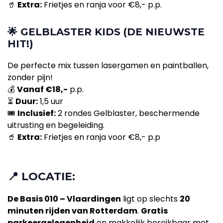
🥤
Extra:
Frietjes en ranja voor €8,- p.p.
🌟
GELBLASTER KIDS (DE NIEUWSTE
HIT!)
De perfecte mix tussen lasergamen en paintballen,
zonder pijn!
💰
Vanaf €18,-
p.p.
⏳
Duur:
1,5 uur
🎟
Inclusief:
2 rondes Gelblaster, beschermende
uitrusting en begeleiding.
🥤
Extra:
Frietjes en ranja voor €8,- p.p
📍
LOCATIE:
De Basis 010 – Vlaardingen
ligt op slechts
20
minuten rijden van Rotterdam
.
Gratis
parkeergelegenheid
en makkelijk bereikbaar met