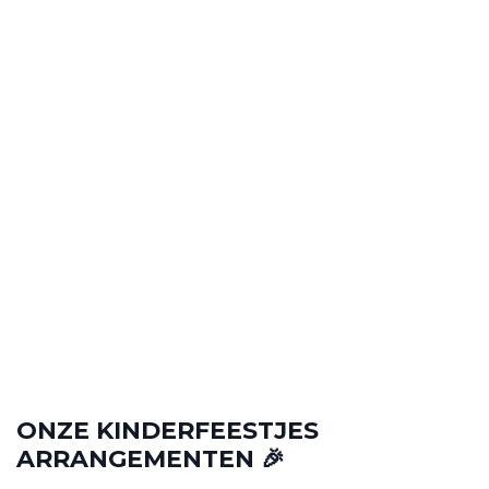
"Mijn zoon heeft zijn kinderfeestje gevierd met
Gelblaster bij De Basis 010 en het was geweldig!
De begeleiding was top en de kinderen hebben
zich super vermaakt. Zeker een aanrader voor
een stoer kinderfeestje in de buurt van
Rotterdam!"
–
Sophie V.
KINDERFEESTJE ROTTERDAM
ONZE KINDERFEESTJES
ARRANGEMENTEN
🎉