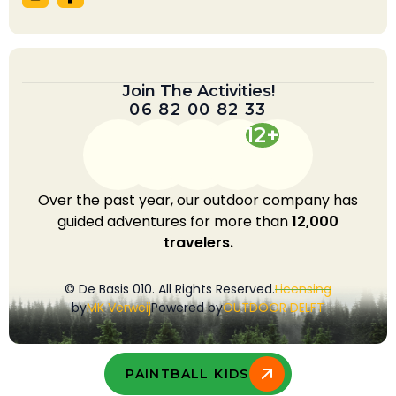
Join The Activities!
06 82 00 82 33
12+
Over the past year, our outdoor company has
guided adventures for more than
12,000
travelers.
© De Basis 010. All Rights Reserved.
Licensing
by
MK Verweij
Powered by
OUTDOOR DELFT
PAINTBALL KIDS