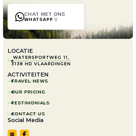
CHAT MET ONS
WHATSAPP

LOCATIE
WATERSPORTWEG 11,

3138 HD VLAARDINGEN
ACTIVITEITEN
TRAVEL NEWS

OUR PRICING

TESTIMONIALS

CONTACT US

Social Media