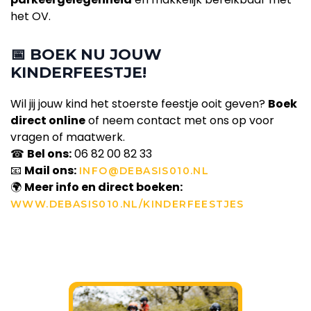
het OV.
📅
BOEK NU JOUW
KINDERFEESTJE!
Wil jij jouw kind het stoerste feestje ooit geven?
Boek
direct online
of neem contact met ons op voor
vragen of maatwerk.
☎
Bel ons:
06 82 00 82 33
📧
Mail ons:
INFO@DEBASIS010.NL
🌍
Meer info en direct boeken:
WWW.DEBASIS010.NL/KINDERFEESTJES